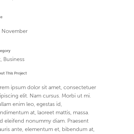
te
 November
tegory
t, Business
ut This Project
rem ipsum dolor sit amet, consectetuer
ipiscing elit. Nam cursus. Morbi ut mi.
llam enim leo, egestas id,
ndimentum at, laoreet mattis, massa.
d eleifend nonummy diam. Praesent
uris ante, elementum et, bibendum at,