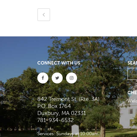
CONNECT WITH US
SEA
CHE
842 Tremont St. (Rte. 3A)
Wel
P.O. Box 1764
Duxbury, MA 02331
781-934-6532
Services: Sundays at 10:00am